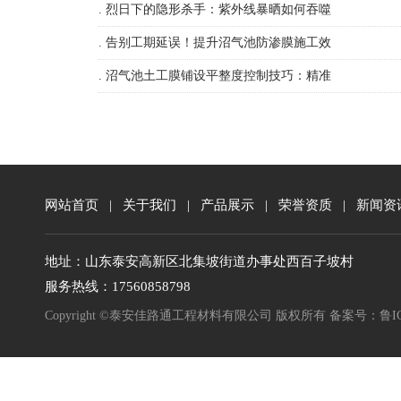
. 烈日下的隐形杀手：紫外线暴晒如何吞噬
. 告别工期延误！提升沼气池防渗膜施工效
. 沼气池土工膜铺设平整度控制技巧：精准
网站首页
|
关于我们
|
产品展示
|
荣誉资质
|
新闻资
地址：山东泰安高新区北集坡街道办事处西百子坡村
服务热线：17560858798
Copyright ©泰安佳路通工程材料有限公司 版权所有 备案号：
鲁I