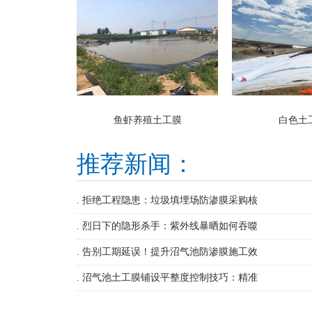
鱼虾养殖土工膜
白色土
推荐新闻：
. 拒绝工程隐患：垃圾填埋场防渗膜采购核
. 烈日下的隐形杀手：紫外线暴晒如何吞噬
. 告别工期延误！提升沼气池防渗膜施工效
. 沼气池土工膜铺设平整度控制技巧：精准